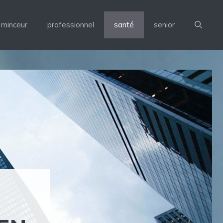
minceur
professionnel
santé
senior