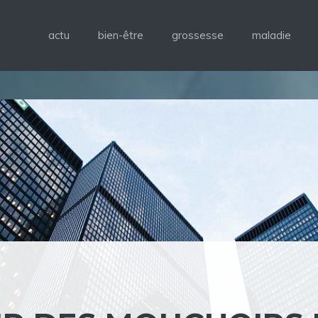
actu
bien-être
grossesse
maladie